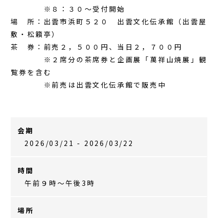
※８：３０～受付開始
場 所：出雲市浜町５２０ 出雲文化伝承館（出雲屋
敷・松籟亭）
茶 券：前売２，５００円、当日２，７００円
※２席分の茶席券と企画展「萬祥山焼展」観
覧券を含む
※前売は出雲文化伝承館で販売中
会期
2026/03/21 - 2026/03/22
時間
午前９時～午後3時
場所