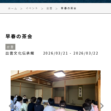
イベント
出雲
早春の茶会
ホーム
早春の茶会
出雲
出雲文化伝承館 2026/03/21 - 2026/03/22
keyboard_arrow_left
keyboard_arrow_right