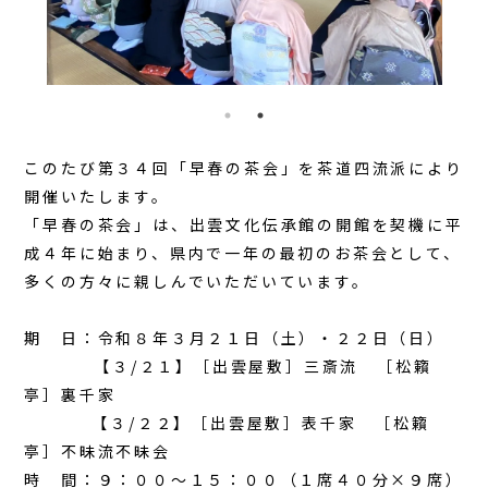
このたび第３４回「早春の茶会」を茶道四流派により
開催いたします。
「早春の茶会」は、出雲文化伝承館の開館を契機に平
成４年に始まり、県内で一年の最初のお茶会として、
多くの方々に親しんでいただいています。
期 日：令和８年３月２１日（土）・２２日（日）
【３
/２１
】［出雲屋敷］三斎流 ［松籟
亭］裏千家
【３
/２２
】［出雲屋敷］表千家 ［松籟
亭］不昧流不昧会
時 間：９：００～１５：００（１席４０分×９席）