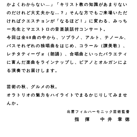
かよくわからない…」「キリスト教の知識があまりない
のだけれど大丈夫かな…？」そんな方でもご来場いただ
ければクエスチョンが「なるほど！」に変わる、みっち
ー先生とマエストロの音楽談話付コンサート。
今回は全68曲の中から、ソプラノ、アルト、テノール、
バスそれぞれの独唱曲をはじめ、コラール（讃美歌）、
レチタティーヴォ（朗誦）、合唱曲といったバラエティ
に富んだ楽曲をラインナップし、ピアノとオルガンによ
る演奏でお届けします。
芸術の秋、グルメの秋。
オラトリオの魅力をハイライトでまるかじりしてみませ
んか。
出雲フィルハーモニック芸術監督
指 揮 中 井 章 徳