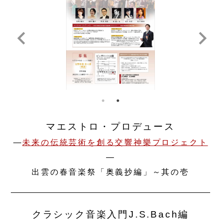
keyboard_arrow_left
keyboard_arrow_right
マエストロ・プロデュース
―
未来の伝統芸術を創る交響神樂プロジェクト
―
出雲の春音楽祭「奥義抄編」～其の壱
クラシック音楽入門J.S.Bach編