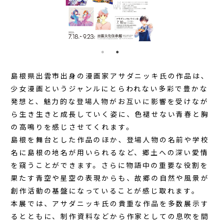
島根県出雲市出身の漫画家アサダニッキ氏の作品は、
少女漫画というジャンルにとらわれない多彩で豊かな
発想と、魅力的な登場人物がお互いに影響を受けなが
ら生き生きと成長していく姿に、色褪せない青春と胸
の高鳴りを感じさせてくれます。
島根を舞台とした作品のほか、登場人物の名前や学校
名に島根の地名が用いられるなど、郷土への深い愛情
を窺うことができます。さらに物語中の重要な役割を
果たす青空や星空の表現からも、故郷の自然や風景が
創作活動の基盤になっていることが感じ取れます。
本展では、アサダニッキ氏の貴重な作品を多数展示す
るとともに、制作資料などから作家としての息吹を間