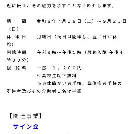
近に伝え、その魅力を余すことなく紹介します。
期 間 令和８年７月１８日（土）～９月２３日
（日）
休 館 日 月曜日（祝日は開館し、翌平日が休
館）
開館時間 午前９時～午後５時（最終入館 午後４
時３０分）
観 覧 料 一般 １，２００円
※高校生以下無料
※身体障がい者手帳、戦傷病者手帳の
所持者及びその介助者１名は半額
【関連事業】
サイン会