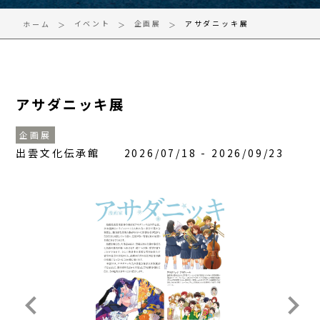
イベント
企画展
アサダニッキ展
ホーム
アサダニッキ展
企画展
出雲文化伝承館 2026/07/18 - 2026/09/23
keyboard_arrow_left
keyboard_arrow_right