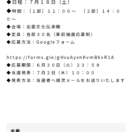
◆日程：７月１８日（土）
◆
時間：［１部］１１：００～ ［２部］１４：０
０～
◆会場：出雲文化伝承館
◆定員：各部３０名（事前抽選応募制）
◆応募方法：Googleフォーム
https://forms.gle/gHvuAyxhKvmB6xR1A
◆応募期限：６月３０日（火）２３：５９
◆当選発表：７月２日（木）１０：００
◆発表方法：当選者へ順次メールをお送りいたします
会期